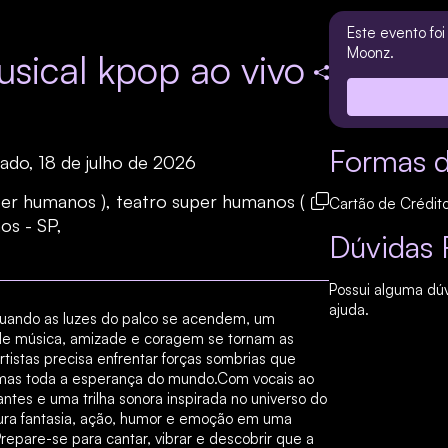
Este evento fo
Moonz.
sical kpop ao vivo
Formas 
ado, 18 de julho de 2026
per humanos ), teatro super humanos (
Cartão de Crédito
os - SP,
Dúvidas 
Possui alguma dú
ajuda.
ndo as luzes do palco se acendem, um
de música, amizade e coragem se tornam as
tistas precisa enfrentar forças sombrias que
mas toda a esperança do mundo.Com vocais ao
cantes e uma trilha sonora inspirada no universo do
ura fantasia, ação, humor e emoção em uma
Prepare-se para cantar, vibrar e descobrir que a