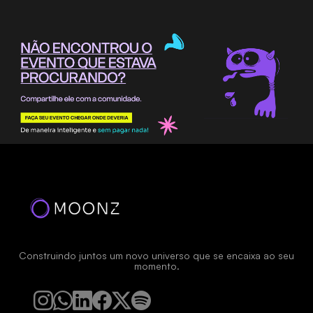
Construindo juntos um novo universo que se encaixa ao seu
momento.