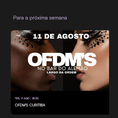
Para a próxima semana
TER, 11 AGO - 18:00
OFDM'S CURITIBA